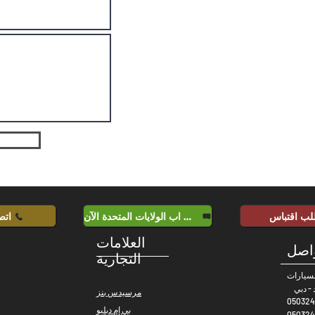
لب اقتباس
واتس اب الولايات المتحدة الآن
اتص
العلامات
واصل
التجارية
مرسيدس بنز
050324
بي إم دبليو
050324