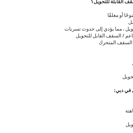
قف القابلة للتحويل؟
ًا أو مغلقًا
مل
حويل ، مما يؤدي إلى حدوث تسربات
م / السقف القابل للتحويل
 السقف المتحرك
حويل
ل في دبي:
هتة
ويل