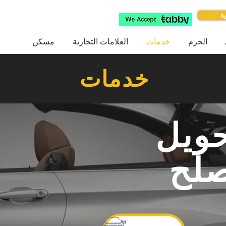
ة
الحزم
خدمات
العلامات التجارية
مسكن
خدمات
حويل
لح