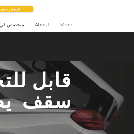
عروض حصري
More
About
متخصص في
قابل للت
سقف
يص