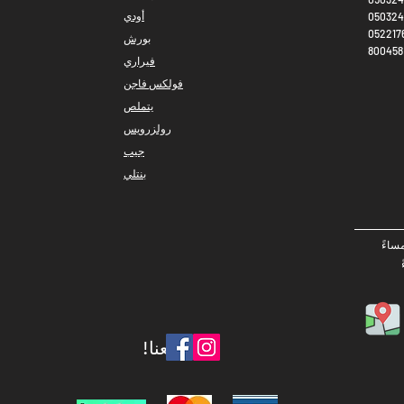
أودي
050324
052217
بورش
فيراري
فولكس فاجن
يتملص
رولزرويس
جيب
بنتلي
تابعنا!
​