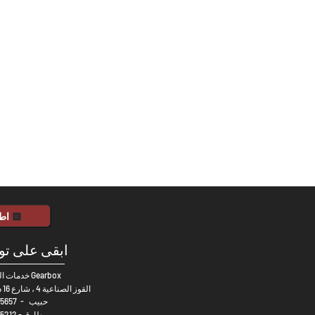
اط
ابقى على ت
خدمات السيارات Gearbox
القوز الصناعية 4 ، شارع 16 د - دبي
حبيب
-
5657
طارق -
5212