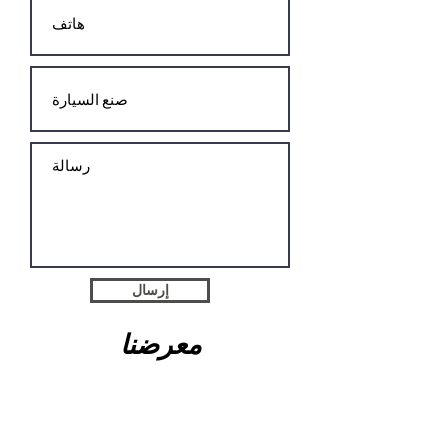
إرسال
معرضنا