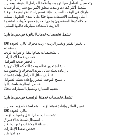
وتحسين التعامل مع التوجيه ، وأنظمة الفرامل الدقيقة ، ومحرك
تشغيل أكثر كفاءة. وعندما يتعلق الأمر ببيع سيارتك أو صيانة
سيارتك في الوقت المحدد ، فإننا نضمن احتفاظها بقيمة سوقية
أعلى ويمكنك الاستفادة منها حقًا على المدى الطويل. يمتلك
ميكانيكيونا المعتمدون وذوي الخبرة جميع الأدوات المتقدمة
اللازمة لاستعادة سيارتك حالتها المثلى.
تشمل تخصصات خدماتنا الثانوية في دبي ما يلي:
·
تغيير الفلتر وتغيير الزيت - زيت محرك عالي الجودة 10K
مستخدم
·
تشخيصات نظام النقل وعبوات الزيت
·
فحص ضغط الإطارات
·
فحص صحة الفرامل
·
إعادة تعيين نظام وحدة التحكم الإلكترونية
·
إعادة تعبئة سائل تبريد المحرك والتحقق منه
·
تنظيف سائل الفرامل وإعادة تعبئته
·
مسح التوجيه المعزز وإعادة تعبئة السوائل
·
فحص البطارية واستبدالها
·
تعقيم السيارة وغسيل السيارات مجانًا
تشمل تخصصات خدمتنا الرئيسية في دبي ما يلي:
·
تغيير الفلتر وإعادة تعبئة الزيت - يتم استخدام زيت محرك
عالي الجودة 10K
·
تشخيصات نظام النقل وعبوات الزيت
·
استبدال شمعات الاحتراق
·
صيانة المكيفات وعبوات الغاز
·
فحص ضغط الإطارات
·
دوران اطار