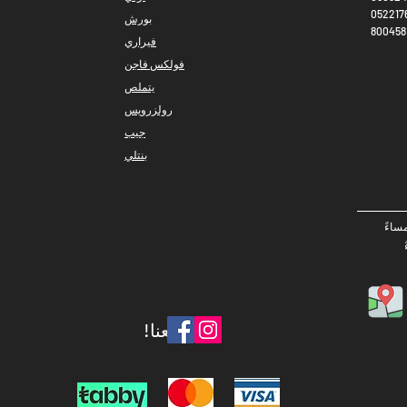
052217
بورش
فيراري
فولكس فاجن
يتملص
رولزرويس
جيب
بنتلي
تابعنا!
​