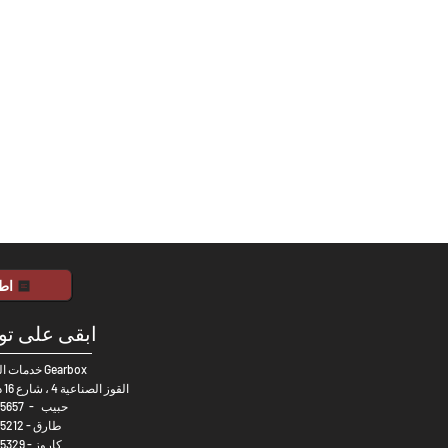
اط
ابقى على ت
خدمات السيارات Gearbox
القوز الصناعية 4 ، شارع 16 د - دبي
حبيب
-
5657
طارق -
5212
كاروز -
5329