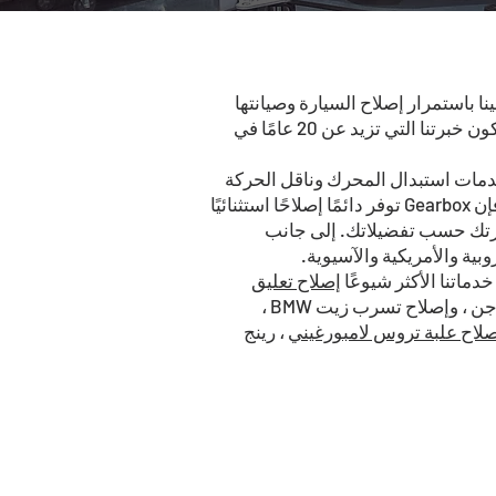
نا باستمرار إصلاح السيارة وصيانتها
وصيانتها بانتظام للتمتع بالراحة والأمان في القيادة. يتطلب الأمر أعينًا خبيرة لتمييز المشاكل في سيارتك وستكون خبرتنا التي تزيد عن 20 عامًا في
 خدمات استبدال المحرك وناقل الحركة
المعقدة. لقد قمنا بتغطية احتياجاتك من السيارات! سواء كان ذلك إصلاحًا للجوانب الميكانيكية أو الكهربائية ، فإن Gearbox توفر دائمًا إصلاحًا استثنائيًا
يارتك حسب تفضيلاتك. إلى جانب
ية والأمريكية والآسيوية.
إصلاح تعليق
ناقل الحركة أودي ، وتشخيص محرك بورش ، واستبدال وسادة الفرامل من فولكس فاجن ، وإصلاح تسرب زيت BMW ،
لاح علبة تروس لامبورغيني
، رينج