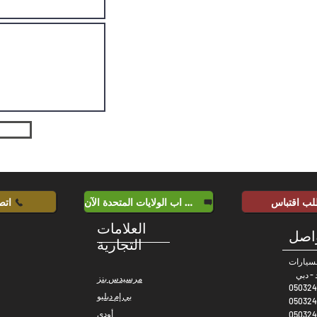
لب اقتباس
واتس اب الولايات المتحدة الآن
اتص
العلامات
واصل
التجارية
مرسيدس بنز
050324
بي إم دبليو
050324
أودي
050324