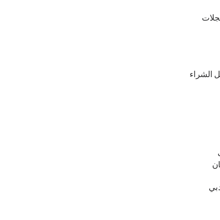
عجلات
 الشراء
ان
دبي